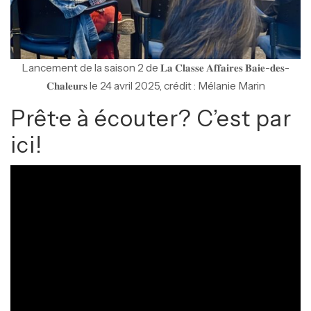
Lancement de la saison 2 de 𝐋𝐚 𝐂𝐥𝐚𝐬𝐬𝐞 𝐀𝐟𝐟𝐚𝐢𝐫𝐞𝐬 𝐁𝐚𝐢𝐞-𝐝𝐞𝐬-
𝐂𝐡𝐚𝐥𝐞𝐮𝐫𝐬 le 24 avril 2025, crédit : Mélanie Marin
Prêt·e à écouter? C’est par
ici!