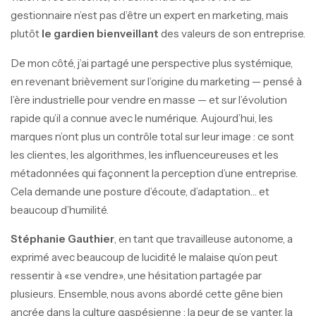
gestionnaire n’est pas d’être un expert en marketing, mais
plutôt
le gardien bienveillant
des valeurs de son entreprise.
De mon côté, j’ai partagé une perspective plus systémique,
en revenant brièvement sur l’origine du marketing — pensé à
l’ère industrielle pour vendre en masse — et sur l’évolution
rapide qu’il a connue avec le numérique. Aujourd’hui, les
marques n’ont plus un contrôle total sur leur image : ce sont
les client·es, les algorithmes, les influenceur·euses et les
métadonnées qui façonnent la perception d’une entreprise.
Cela demande une posture d’écoute, d’adaptation… et
beaucoup d’humilité.
Stéphanie Gauthier
, en tant que travailleuse autonome, a
exprimé avec beaucoup de lucidité le malaise qu’on peut
ressentir à «se vendre», une hésitation partagée par
plusieurs. Ensemble, nous avons abordé cette gêne bien
ancrée dans la culture gaspésienne : la peur de se vanter, la