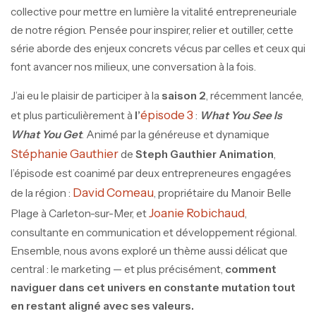
collective pour mettre en lumière la vitalité entrepreneuriale
de notre région. Pensée pour inspirer, relier et outiller, cette
série aborde des enjeux concrets vécus par celles et ceux qui
font avancer nos milieux, une conversation à la fois.
J’ai eu le plaisir de participer à la
saison 2
, récemment lancée,
épisode 3
et plus particulièrement à
l’
:
What You See Is
What You Get
. Animé par la généreuse et dynamique
Stéphanie Gauthier
de
Steph Gauthier Animation
,
l’épisode est coanimé par deux entrepreneur·es engagé·es
David Comeau
de la région :
, propriétaire du Manoir Belle
Joanie Robichaud
Plage à Carleton-sur-Mer, et
,
consultante en communication et développement régional.
Ensemble, nous avons exploré un thème aussi délicat que
central : le marketing — et plus précisément,
comment
naviguer dans cet univers en constante mutation tout
en restant aligné avec ses valeurs.