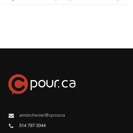
anniechenier@cpour.ca
514 797-3344