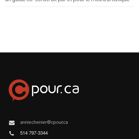
anniechenier@cpour.ca
514 797-3344