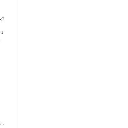
x?
ou
n
i,